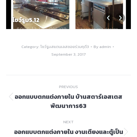
โชว์รูม5.12
Category:
โชว์รูมสแตนเลสซอยร่วมฤดี3
By
admin
September 3, 2017
Album
PREVIOUS
navigation
ออกแบบตกแต่งภายใน บ้านสตาร์เอสเตส
Previous
พัฒนาการ63
album:
NEXT
ออกแบบตกแต่งภายใน งานเตียงและตู้เป็น
Next